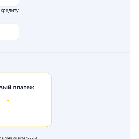
 кредиту
вый платеж
-
тся приблизительным.