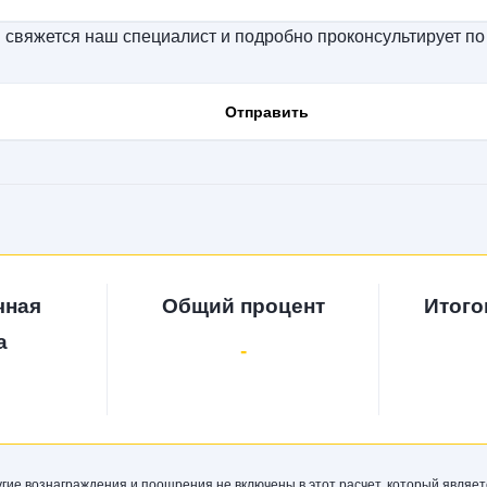
и свяжется наш специалист и подробно проконсультирует по
чная
Общий процент
Итого
а
-
угие вознаграждения и поощрения не включены в этот расчет, который являе