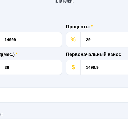
платежи.
Проценты
*
%
д(мес.)
*
Первоначальный взнос
$
н: