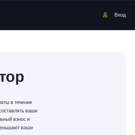
Вход
тор
аты в течение
 составлять ваши
ьный взнос и
уменьшают ваши