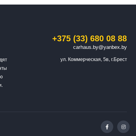
+375 (33) 680 08 88
carhaus.by@yanbex.by
ул. Коммерческая, 5в, г.Брест
дят
нты
ую
и.