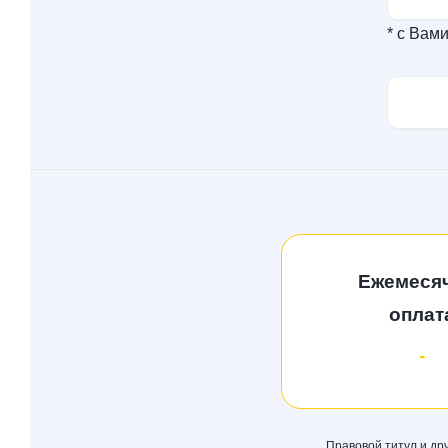
* с Вам
Ежемеся
оплат
-
Правовой титул и др