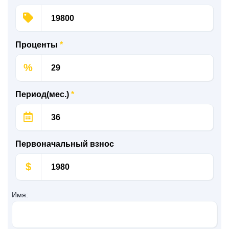
Проценты
*
%
Период(мес.)
*
Первоначальный взнос
$
Имя: