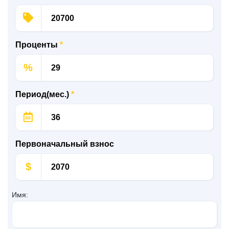
Проценты
*
%
Период(мес.)
*
Первоначальный взнос
$
Имя: