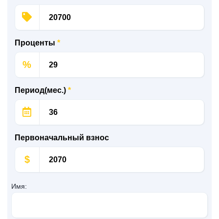
Проценты
*
%
Период(мес.)
*
Первоначальный взнос
$
Имя: