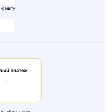
 кредиту
вый платеж
-
тся приблизительным.