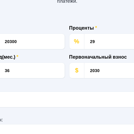
платежи.
Проценты
*
%
д(мес.)
*
Первоначальный взнос
$
н: