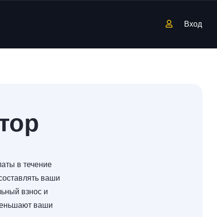
Вход
тор
аты в течение
 составлять ваши
ьный взнос и
уменьшают ваши