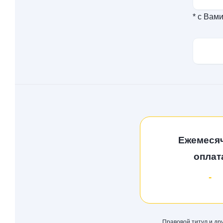
* с Вам
Ежемеся
оплат
-
Правовой титул и др