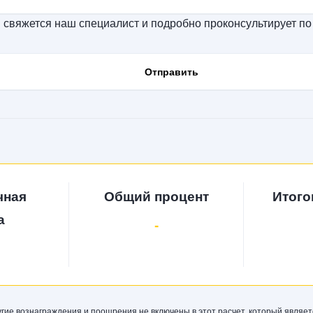
и свяжется наш специалист и подробно проконсультирует по
чная
Общий процент
Итого
а
-
угие вознаграждения и поощрения не включены в этот расчет, который являе