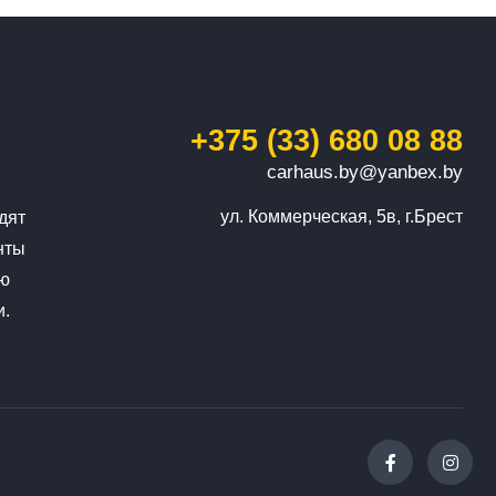
+375 (33) 680 08 88
carhaus.by@yanbex.by
ул. Коммерческая, 5в, г.Брест
дят
нты
ую
и.