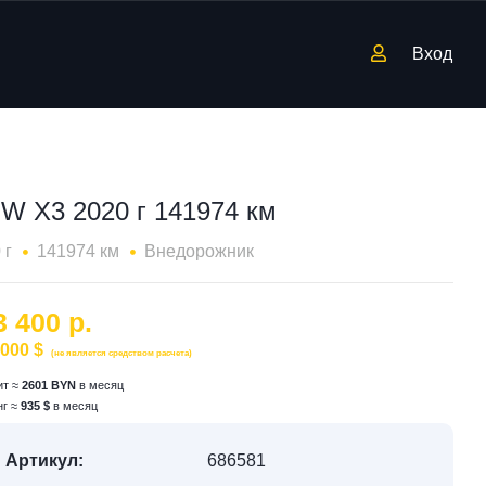
Вход
W X3 2020 г 141974 км
 г
141974 км
Внедорожник
3 400 р.
 000 $
(не является средством расчета)
ит ≈
2601 BYN
в месяц
нг ≈
935 $
в месяц
Артикул:
686581