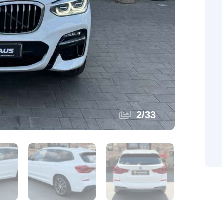
2
/
33