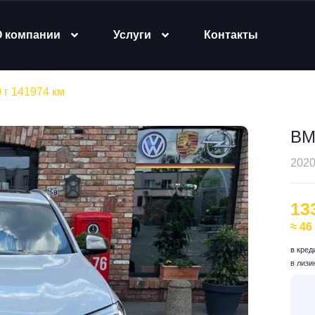
О компании
Услуги
Контакты
г 141974 км
BM
2020
13
≈ 46
в кред
в лизи