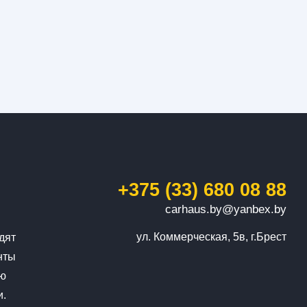
+375 (33) 680 08 88
carhaus.by@yanbex.by
ул. Коммерческая, 5в, г.Брест
дят
нты
ую
и.