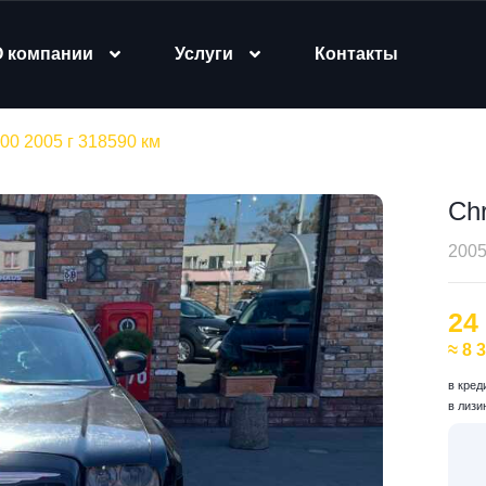
О компании
Услуги
Контакты
300 2005 г 318590 км
Chr
2005
24
≈ 8 
в кред
в лизи