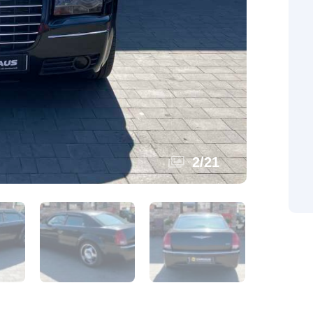
2
/
21