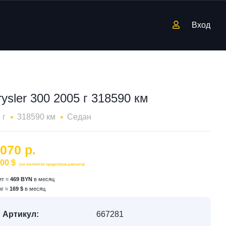
Вход
ysler 300 2005 г 318590 км
 г
318590 км
Седан
 070 р.
300 $
(не является средством расчета)
ит ≈
469 BYN
в месяц
нг ≈
169 $
в месяц
Артикул:
667281