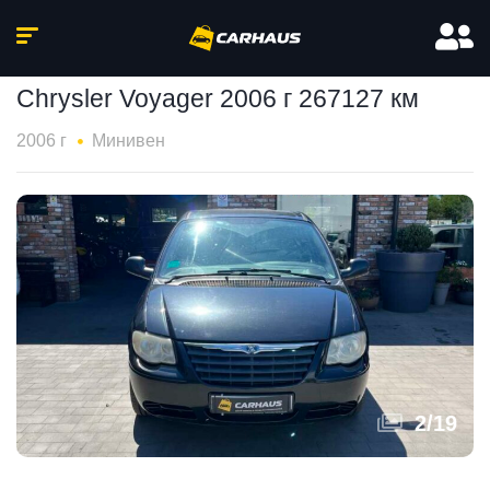
Chrysler Voyager 2006 г 267127 км
2006 г
Минивен
2
/
19