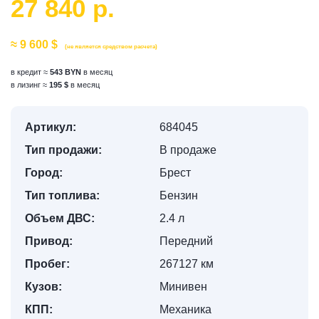
27 840 р.
≈ 9 600 $
(не является средством расчета)
в кредит ≈
543 BYN
в месяц
в лизинг ≈
195 $
в месяц
Артикул:
684045
Тип продажи:
В продаже
Город:
Брест
Тип топлива:
Бензин
Объем ДВС:
2.4 л
Привод:
Передний
Пробег:
267127 км
Кузов:
Минивен
КПП:
Механика