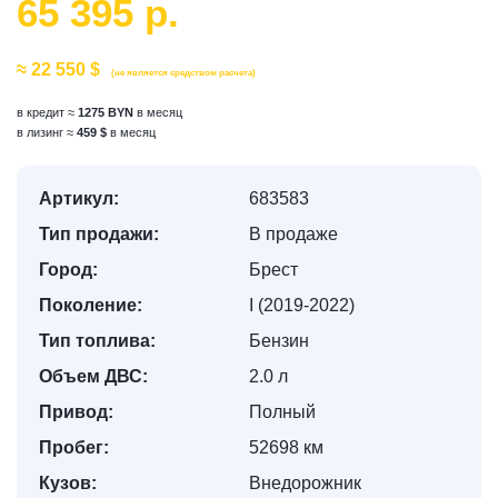
65 395 р.
≈ 22 550 $
(не является средством расчета)
в кредит ≈
1275 BYN
в месяц
в лизинг ≈
459 $
в месяц
Артикул:
683583
Тип продажи:
В продаже
Город:
Брест
Поколение:
I (2019-2022)
Тип топлива:
Бензин
Объем ДВС:
2.0 л
Привод:
Полный
Пробег:
52698 км
Кузов:
Внедорожник