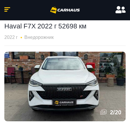
Haval F7X 2022 г 52698 км
2022 г
Внедорожник
2
/
20