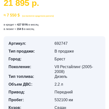
21 895 р.
≈ 7 550 $
(не является средством расчета)
в кредит ≈
427 BYN
в месяц
в лизинг ≈
154 $
в месяц
Артикул:
692747
Тип продажи:
В продаже
Город:
Брест
Поколение:
VII Рестайлинг (2005-
2008)
Тип топлива:
Дизель
Объем ДВС:
2.2 л
Привод:
Передний
Пробег:
532100 км
Кузов:
Седан