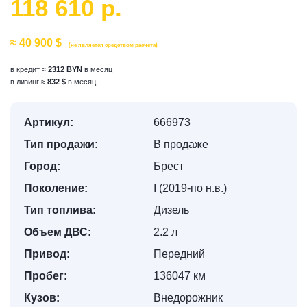
118 610 р.
≈ 40 900 $
(не является средством расчета)
в кредит ≈
2312 BYN
в месяц
в лизинг ≈
832 $
в месяц
Артикул:
666973
Тип продажи:
В продаже
Город:
Брест
Поколение:
I (2019-по н.в.)
Тип топлива:
Дизель
Объем ДВС:
2.2 л
Привод:
Передний
Пробег:
136047 км
Кузов:
Внедорожник