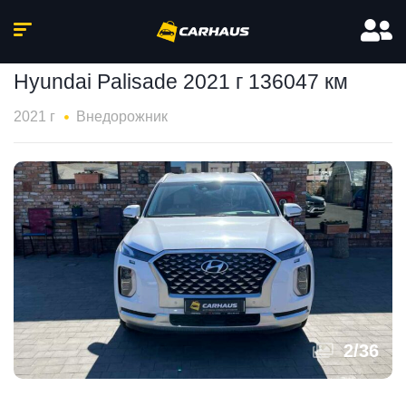
Hyundai Palisade 2021 г 136047 км
2021 г
Внедорожник
2
/
36