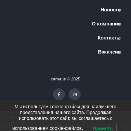
Новости
О компании
Контакты
Вакансии
carhaus © 2025
Мы используем cookie-файлы для наилучшего
представления нашего сайта. Продолжая
document.getElementById("showAll").addEventListener("click",
использовать этот сайт, вы соглашаетесь с
function() { var xhr = new XMLHttpRequest(); xhr.open("POST", "/wp-
использованием cookie-файлов.
Принять
admin/admin-ajax.php", true); xhr.setRequestHeader("Content-Type",