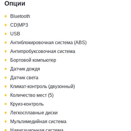
Опции
•
Bluetooth
•
CD|MP3
•
USB
•
Антиблокировочная система (ABS)
•
Антипробуксовочная система
•
Бортовой компьютер
•
Датчик дождя
•
Датчик света
•
Климат-контроль (двузонный)
•
Количество мест (5)
•
Круиз-контроль
•
Легкосплавные диски
•
Мультимедийная система
•
Навигационная система