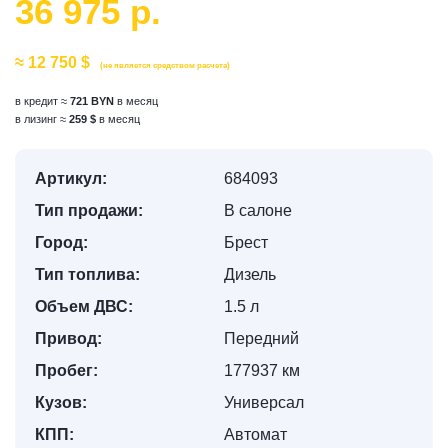
36 975 р.
≈ 12 750 $
(не является средством расчета)
в кредит ≈
721 BYN
в месяц
в лизинг ≈
259 $
в месяц
Артикул:
684093
Тип продажи:
В салоне
Город:
Брест
Тип топлива:
Дизель
Объем ДВС:
1.5 л
Привод:
Передний
Пробег:
177937 км
Кузов:
Универсал
КПП:
Автомат