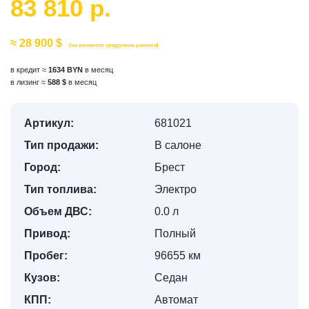
83 810 р.
≈ 28 900 $
(не является средством расчета)
в кредит ≈
1634 BYN
в месяц
в лизинг ≈
588 $
в месяц
Артикул:
681021
Тип продажи:
В салоне
Город:
Брест
Тип топлива:
Электро
Объем ДВС:
0.0 л
Привод:
Полный
Пробег:
96655 км
Кузов:
Седан
КПП:
Автомат