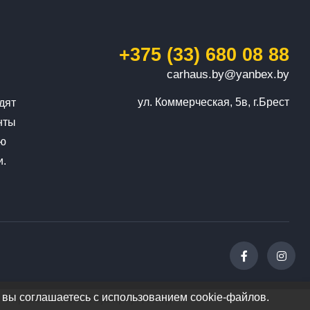
+375 (33) 680 08 88
carhaus.by@yanbex.by
ул. Коммерческая, 5в, г.Брест
дят
нты
ую
и.
 вы соглашаетесь с использованием cookie-файлов.
 "/wp-admin/admin-ajax.php", true);