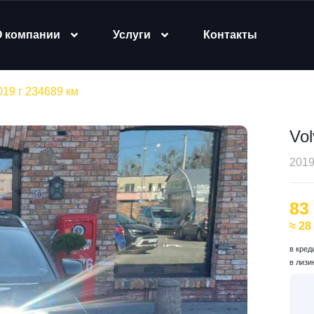
О компании
Услуги
Контакты
019 г 234689 км
Vol
2019
83
≈ 28
в кред
в лизи