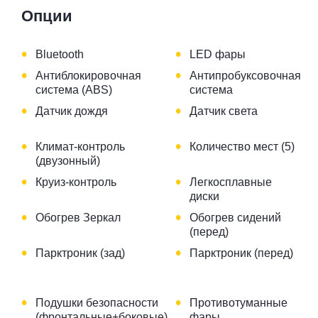
Опции
•
•
Bluetooth
LED фары
•
•
Антиблокировочная
Антипробуксовочная
система (ABS)
система
•
•
Датчик дождя
Датчик света
•
•
Климат-контроль
Количество мест (5)
(двузонный)
•
•
Круиз-контроль
Легкосплавные
диски
•
•
Обогрев Зеркал
Обогрев сидений
(перед)
•
•
Парктроник (зад)
Парктроник (перед)
•
•
Подушки безопасности
Противотуманные
(фронтальные+боковые)
фары