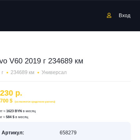
Вход
vo V60 2019 г 234689 км
 г
234689 км
Универсал
 230 р.
 700 $
(не является средством расчета)
ит ≈
1623 BYN
в месяц
нг ≈
584 $
в месяц
Артикул:
658279