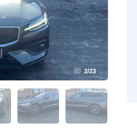
2
/
23