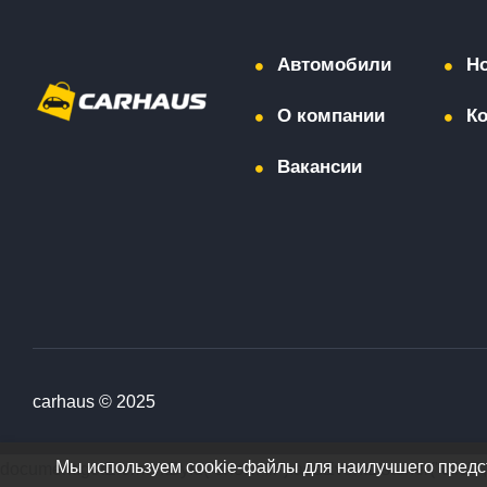
Автомобили
Н
О компании
К
Вакансии
carhaus © 2025
Мы используем cookie-файлы для наилучшего предст
document.getElementById("showAll").addEventListener("click", 