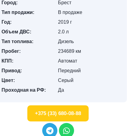
Город:
Брест
Тип продажи:
В продаже
Год:
2019 г
Объем ДВС:
2.0 л
Тип топлива:
Дизель
Пробег:
234689 км
КПП:
Автомат
Привод:
Передний
Цвет:
Серый
Проходная на РФ:
Да
+375 (33) 680-08-88