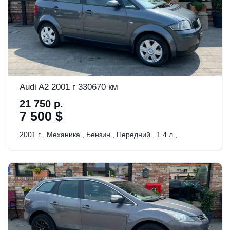
Audi A2 2001 г 330670 км
21 750 р.
7 500 $
2001 г
,
Механика
,
Бензин
,
Передний
,
1.4 л
,