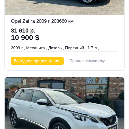
Opel Zafira 2009 г 203680 км
31 610 р.
10 900 $
2009 г
,
Механика
,
Дизель
,
Передний
,
1.7 л
,
Выгодное предложение!
Прошла химчистку