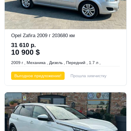
Opel Zafira 2009 г 203680 км
31 610 р.
10 900 $
2009 г
,
Механика
,
Дизель
,
Передний
,
1.7 л
,
Выгодное предложение!
Прошла химчистку