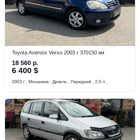
Toyota Avensis Verso 2003 г 370150 км
18 560 р.
6 400 $
2003 г
,
Механика
,
Дизель
,
Передний
,
2.0 л
,