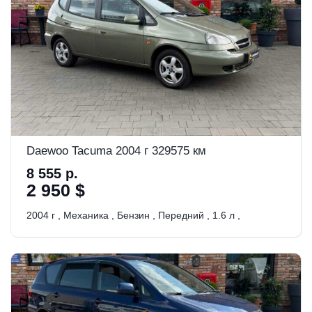
Daewoo Tacuma 2004 г 329575 км
8 555 р.
2 950 $
2004 г
,
Механика
,
Бензин
,
Передний
,
1.6 л
,