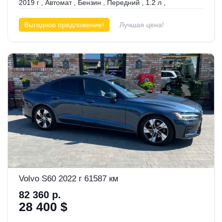
2019 г
,
Автомат
,
Бензин
,
Передний
,
1.2 л
,
Выгодное предложение!
Лучшая цена!
Прошла химчистку
Volvo S60 2022 г 61587 км
82 360 р.
28 400 $