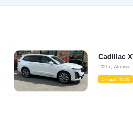
1 Авто
Cadillac 
2021 г
,
Автомат
,
Скидка! 4000$