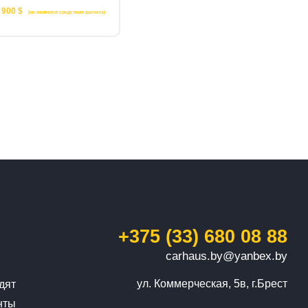
 900 $
(не является средством расчета)
+375 (33) 680 08 88
carhaus.by@yanbex.by
ул. Коммерческая, 5в, г.Брест
дят
нты