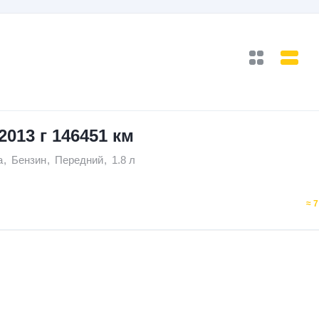
 2013 г 146451 км
а
,
Бензин
,
Передний
,
1.8 л
≈ 7