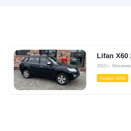
1 Авто
Lifan X60
2013 г
,
Механик
Скидка! 500$