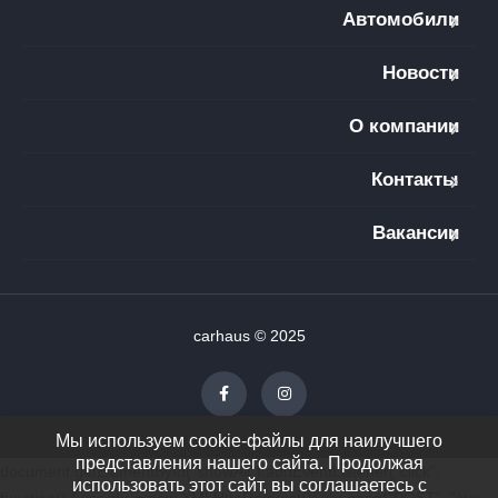
Автомобили
Новости
О компании
Контакты
Вакансии
carhaus © 2025
Мы используем cookie-файлы для наилучшего
представления нашего сайта. Продолжая
document.getElementById("showAll").addEventListener("click",
использовать этот сайт, вы соглашаетесь с
function() { var xhr = new XMLHttpRequest(); xhr.open("POST", "/wp-