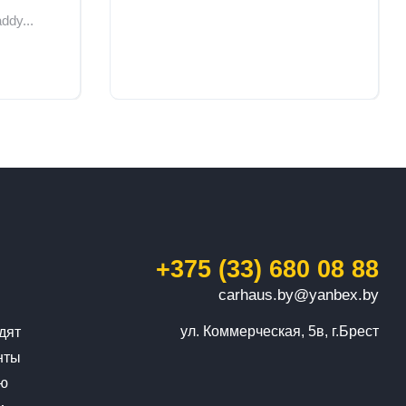
ddy...
+375 (33) 680 08 88
carhaus.by@yanbex.by
ул. Коммерческая, 5в, г.Брест
дят
нты
ую