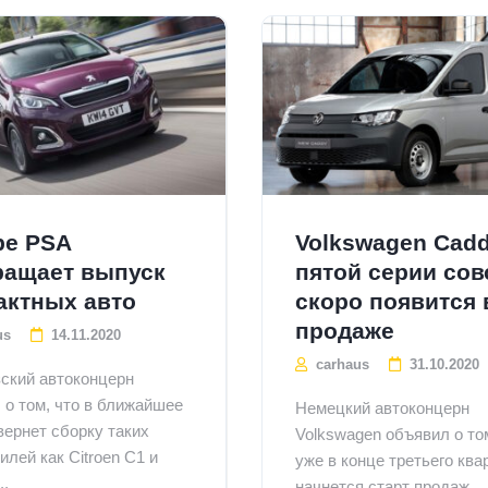
pe PSA
Volkswagen Cad
ращает выпуск
пятой серии со
актных авто
скоро появится 
продаже
us
14.11.2020
carhaus
31.10.2020
ский автоконцерн
 о том, что в ближайшее
Немецкий автоконцерн
вернет сборку таких
Volkswagen объявил о то
лей как Citroen C1 и
уже в конце третьего ква
..
начнется старт продаж