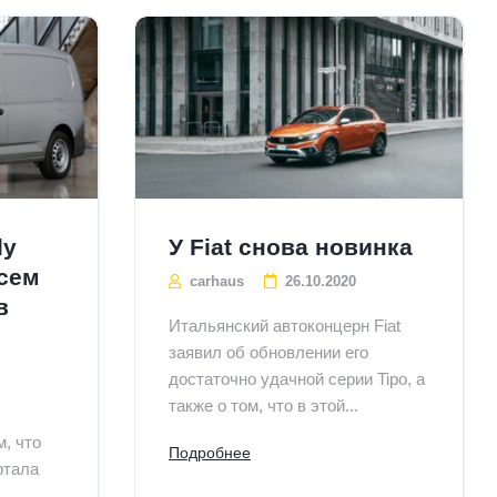
dy
У Fiat снова новинка
всем
carhaus
26.10.2020
в
Итальянский автоконцерн Fiat
заявил об обновлении его
достаточно удачной серии Tipo, а
также о том, что в этой...
м, что
Подробнее
ртала