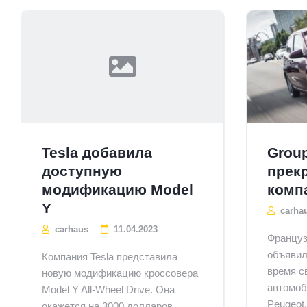
Tesla добавила
Grou
доступную
прек
модификацию Model
комп
Y
carha
carhaus
11.04.2023
Француз
объявил
Компания Tesla представила
время с
новую модификацию кроссовера
автомоби
Model Y All-Wheel Drive. Она
Peugeot.
окажется на 3000 долларов